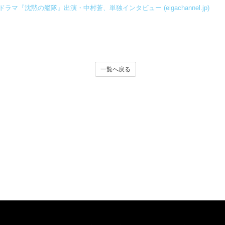
ドラマ『沈黙の艦隊』出演・中村蒼、単独インタビュー (eigachannel.jp)
一覧へ戻る