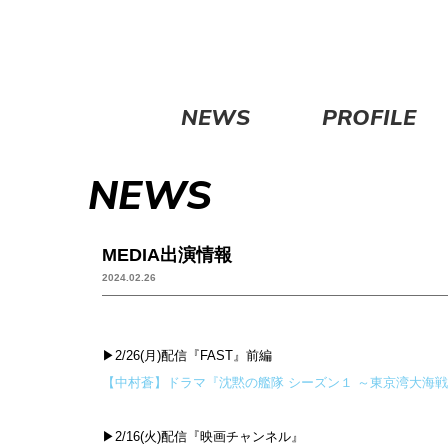
NEWS
PROFILE
NEWS
MEDIA出演情報
2024.02.26
▶2/26(月)配信『FAST』前編
【中村蒼】ドラマ『沈黙の艦隊 シーズン１ ～東京湾大海戦～』乗組員
▶2/16(火)配信『映画チャンネル』