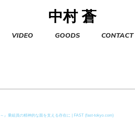
中村
蒼
VIDEO
GOODS
CONTACT
の精神的な面を支える存在に | FAST (fast-tokyo.com)