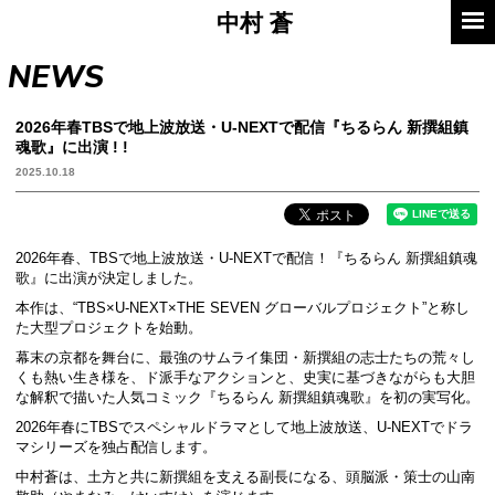
中村
蒼
NEWS
2026年春TBSで地上波放送・U-NEXTで配信『ちるらん 新撰組鎮
魂歌』に出演 ! !
2025.10.18
2026年春、TBSで地上波放送・U-NEXTで配信！『ちるらん 新撰組鎮魂
歌』に出演が決定しました。
本作は、“TBS×U-NEXT×THE SEVEN グローバルプロジェクト”と称し
た大型プロジェクトを始動。
幕末の京都を舞台に、最強のサムライ集団・新撰組の志士たちの荒々し
くも熱い生き様を、ド派手なアクションと、史実に基づきながらも大胆
な解釈で描いた人気コミック『ちるらん 新撰組鎮魂歌』を初の実写化。
2026年春にTBSでスペシャルドラマとして地上波放送、U-NEXTでドラ
マシリーズを独占配信します。
中村蒼は、土方と共に新撰組を支える副長になる、頭脳派・策士の山南