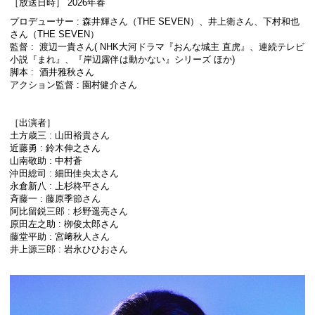
［放送日時］ 2026年春
プロデューサー : 森井輝さん（THE SEVEN）、井上衛さん、下村和也
さん（THE SEVEN）
監督 : 渡辺一貴さん( NHK大河ドラマ『おんな城主 直虎』、連続テレビ
小説『まれ』、『岸辺露伴は動かない』シリーズ ほか)
脚本 : 酒井雅秋さん
アクション監督 : 園村健介さん
［出演者］
土方歳三 : 山田裕貴さん
近藤勇 : 鈴木伸之さん
山南敬助 : 中村蒼
沖田総司 : 細田佳央太さん
永倉新八 : 上杉柊平さん
斉藤一 : 藤原季節さん
阿比留鋭三郎 : 杉野遥亮さん
原田左之助 : 栁俊太郎さん
藤堂平助 : 宮﨑秋人さん
井上源三郎 : 岩永ひひおさん