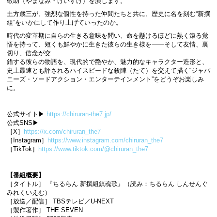
敬助（やまなみ・けいすけ）を演じます。
土方歳三が、強烈な個性を持った仲間たちと共に、歴史に名を刻む“新撰
組”をいかにして作り上げていったのか。
時代の変革期に自らの生きる意味を問い、命を懸けるほどに熱く滾る覚
悟を持って、短くも鮮やかに生きた彼らの生き様を――そして友情、裏
切り、信念が交
錯する彼らの物語を、現代的で艶やか、魅力的なキャラクター造形と、
史上最速とも評されるハイスピードな殺陣（たて）を交えて描く“ジャパ
ニーズ・ソードアクション・エンターテインメント”をどうぞお楽しみ
に。
公式サイト▶
https://chiruran-the7.jp/
公式SNS▶
［X］
https://x.com/chiruran_the7
［Instagram］
https://www.instagram.com/chiruran_the7
［TikTok］
https://www.tiktok.com/@chiruran_the7
【番組概要】
［タイトル］ 『ちるらん 新撰組鎮魂歌』（読み：ちるらん しんせんぐ
みれくいえむ）
［放送／配信］ TBSテレビ／U-NEXT
［製作著作］ THE SEVEN